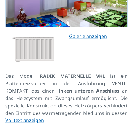
Galerie anzeigen
Das Modell
RADIK MATERNELLE VKL
ist ein
Plattenheizkörper in der Ausführung VENTIL
KOMPAKT, das einen
linken unteren Anschluss
an
das Heizsystem mit Zwangsumlauf ermöglicht. Die
spezielle Konstruktion dieses Heizkörpers verhindert
den Eintritt des wärmetragenden Mediums in dessen
Volltext anzeigen
Frontplatte. Hiermit wird eine sichere
Oberflächentemperatur sichergestellt. Rückseitig sind