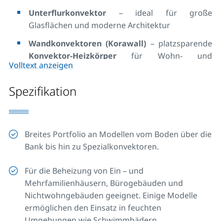
Unterflurkonvektor
– ideal für große
Glasflächen und moderne Architektur
Wandkonvektoren (Korawall)
– platzsparende
Konvektor-Heizkörper
für Wohn- und
Volltext anzeigen
Arbeitsbereiche
Bankkonvektoren (Koraline)
– stilvolle Lösung
Spezifikation
mit optionaler
Holzabdeckung
In Zusammenarbeit mit LICON HEAT
, einem
Breites Portfolio an Modellen vom Boden über die
Hersteller mit über 50 Jahren Erfahrung und Teil der
Bank bis hin zu Spezialkonvektoren.
KORADO Group, entstehen
Heizkörper mit
Konvektor
, die für
Qualität und moderne
Für die Beheizung von Ein – und
Technologie
stehen.
Mehrfamilienhäusern, Bürogebäuden und
Nichtwohngebäuden geeignet. Einige Modelle
Zusätzlich sind auch
elektrische Modelle
und
ermöglichen den Einsatz in feuchten
Gebläse-Konvektoren
erhältlich – perfekt für
Umgebungen wie Schwimmbädern.
Niedertemperaturheizungen
sowie für spezielle