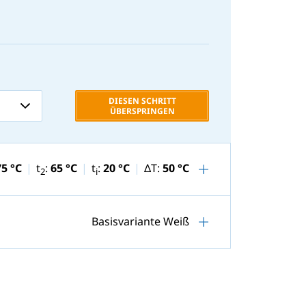
DIESEN SCHRITT
ÜBERSPRINGEN
75 °C
t
:
65 °C
t
:
20 °C
ΔT:
50 °C
2
i
Basisvariante Weiß