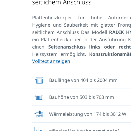
seitlichem Anschluss
Plattenheizkörper für hohe Anforde
Hygiene und Sauberkeit mit glatter Front
seitlichem Anschluss Das Modell
RADIK H
ein Plattenheizkörper in der Ausführung K
einen
Seitenanschluss links oder recht
Heizsystem ermöglicht.
Konstruktionsmäß
Volltext anzeigen
für Heizsysteme mit Zwang
Gravitationsumlauf bestimmt. Der Platten
ist für die Installation und den Betrieb in
Baulänge von 404 bis 2004 mm
hohen Ansprüchen an Hygiene und Sa
geeignet. Alle Typen sind ohne Konvektor
Bauhöhe von 503 bis 703 mm
glatter Frontplatte, Nahtschweißungen sind
speziellen glatten Leiste abgedeckt, be
(Tiefe des Heizkörpers B = 102 mm) ist d
Wärmeleistung von 174 bis 3012 W
zwischen den Platten im Vergleich mit der 
Variante des Typs 20 (B = 66 mm) größe
připojení levé nebo pravé boční