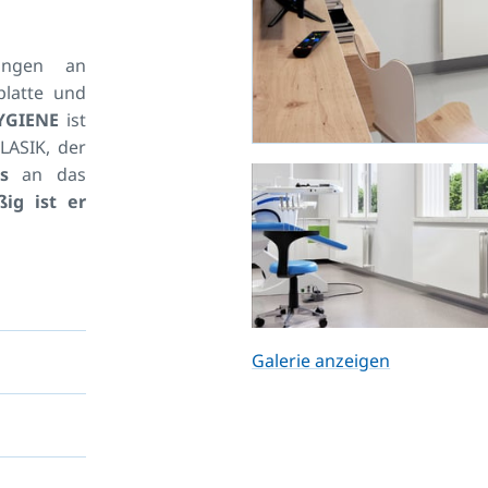
rungen an
platte und
YGIENE
ist
LASIK, der
s
an das
ig ist er
s- bzw.
heizkörper
 Räumen mit
uberkeit
blech, mit
Galerie anzeigen
 mit einer
im Typ 20S
er Abstand
klassischen
r. Auf der