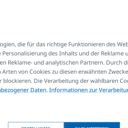
Beschreibung
ien, die für das richtige Funktionieren des Web
 Personalisierung des Inhalts und der Reklame u
K
Bestimmt für Reinigung bei allen KORADO Plattenheizk
ren Reklame- und analytischen Partnern. Durch d
 Arten von Cookies zu diesen erwähnten Zwecke
r blockieren. Die Verarbeitung der wählbaren C
nbezogener Daten
.
Informationen zur Verarbeit
Sie sich Ihre Auswahl herunter!
te Variante, damit Sie diese an den Verkäufer weitergeben 
m nächsten Schritt.