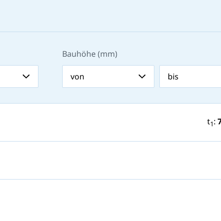
Bauhöhe (mm)
t
:
1