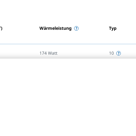
T)
Wärmeleistung
Typ
174
Watt
10
217
Watt
10
260
Watt
10
303
Watt
10
347
Watt
10