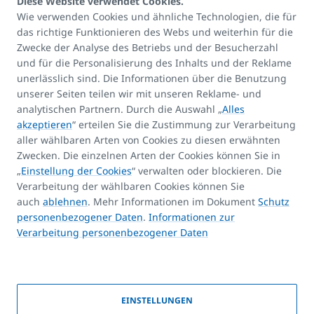
Diese Website verwendet Cookies.
Wie verwenden Cookies und ähnliche Technologien, die für
das richtige Funktionieren des Webs und weiterhin für die
Kontakte:
Zwecke der Analyse des Betriebs und der Besucherzahl
E-mail
und für die Personalisierung des Inhalts und der Reklame
unerlässlich sind. Die Informationen über die Benutzung
info@korado.at
unserer Seiten teilen wir mit unseren Reklame- und
analytischen Partnern. Durch die Auswahl „
Alles
akzeptieren
“ erteilen Sie die Zustimmung zur Verarbeitung
aller wählbaren Arten von Cookies zu diesen erwähnten
Zwecken. Die einzelnen Arten der Cookies können Sie in
„
Einstellung der Cookies
“ verwalten oder blockieren. Die
Produkt-Assistent
Verarbeitung der wählbaren Cookies können Sie
FAQ
auch
ablehnen
. Mehr Informationen im Dokument
Schutz
Kontakte
personenbezogener Daten
.
Informationen zur
Verarbeitung personenbezogener Daten
Urheberrechte
EINSTELLUNGEN