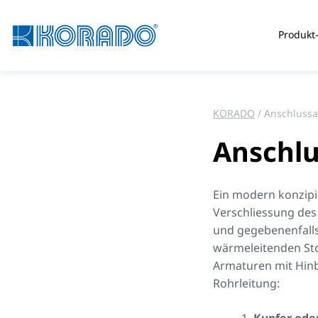
Produkt-
KORADO
Anschluss
Anschl
Ein modern konzipie
Verschliessung des 
und gegebenenfalls
wärmeleitenden Sto
Armaturen mit Hinb
Rohrleitung: