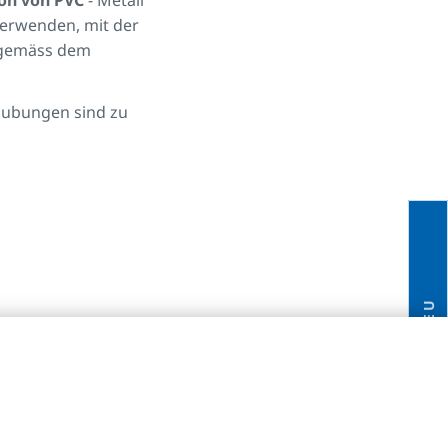
on von PVC
- Metall
erwenden, mit der
g gemäss dem
aubungen sind zu
NEU