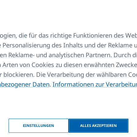
oschüre (Z-D040, Z-D04, Z-D042, Z-D043, Z-D027, Z-
ien, die für das richtige Funktionieren des Web
 Personalisierung des Inhalts und der Reklame u
ren Reklame- und analytischen Partnern. Durch d
 Arten von Cookies zu diesen erwähnten Zwecke
r blockieren. Die Verarbeitung der wählbaren C
Produkt-Assistent
nbezogener Daten
.
Informationen zur Verarbeit
FAQ
Kontakte
Urheberrechte
EINSTELLUNGEN
ALLES AKZEPTIEREN