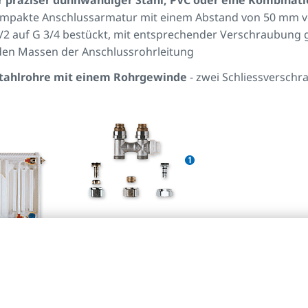
r präziser dünnwandiger Stahl, PVC oder eine Kombinati
kompakte Anschlussarmatur mit einem Abstand von 50 mm v
/2 auf G 3/4 bestückt, mit entsprechender Verschraubun
den Massen der Anschlussrohrleitung
tahlrohre mit einem Rohrgewinde
- zwei Schliessverschr