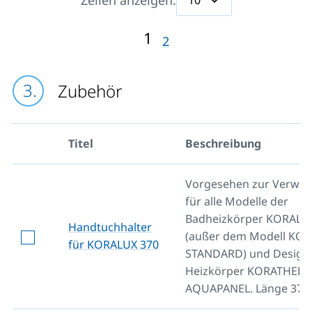
Zeilen anzeigen:
1
2
Zubehör
Titel
Beschreibung
Vorgesehen zur Verwe
für alle Modelle der
Badheizkörper KORALU
Handtuchhalter
(außer dem Modell KO
für KORALUX 370
STANDARD) und Design
Heizkörper KORATHER
AQUAPANEL. Länge 370