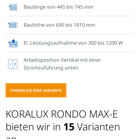
Beim Blick auf einen an einer Wand angebrachten
Baulänge von 445 bis 745 mm
elektrischen Direktheizkörper
KORALUX RONDO
MAX - E
ist das elektrische Heizstab standardmäßig
Bauhöhe von 690 bis 1810 mm
stets in seinem linken senkrechten Profil installiert.
Ein elektrisches Heizstab ohne integrierten
El. Leistungsaufnahme von 300 bis 1200 W
Temperaturregler kann in Kombination mit einem
Gebäudesystem für die Temperatursteuerung oder
Arbeitsposition Vertikal mit einer
mit einem externen Thermostat mit einem
Stromzuführung unten
Anschlusskabel in eine Installationsdose an eine feste
Stromverteilung angeschlossen werden. Bei
zusätzlicher Installation des Schaltersteckers Z-SKV-
FINDEN SIE EINE VARIANTE
0008-XY kann dieser an eine Netzsteckdose
angeschlossen werden.
KORALUX RONDO MAX-E
Empfohlenes Zubehör:
bieten wir in
15
Varianten
Schalterstecker - Z-SKV-0008-10 (Weiß), Z-SKV-