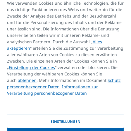
Wie verwenden Cookies und ähnliche Technologien, die für
das richtige Funktionieren des Webs und weiterhin für die
Kontakte:
Zwecke der Analyse des Betriebs und der Besucherzahl
E-mail
und für die Personalisierung des Inhalts und der Reklame
unerlässlich sind. Die Informationen über die Benutzung
info@korado.at
unserer Seiten teilen wir mit unseren Reklame- und
analytischen Partnern. Durch die Auswahl „
Alles
akzeptieren
“ erteilen Sie die Zustimmung zur Verarbeitung
aller wählbaren Arten von Cookies zu diesen erwähnten
Zwecken. Die einzelnen Arten der Cookies können Sie in
„
Einstellung der Cookies
“ verwalten oder blockieren. Die
Produkt-Assistent
Verarbeitung der wählbaren Cookies können Sie
FAQ
auch
ablehnen
. Mehr Informationen im Dokument
Schutz
Kontakte
personenbezogener Daten
.
Informationen zur
Verarbeitung personenbezogener Daten
Urheberrechte
EINSTELLUNGEN
© 2026 KORADO | Erstellt von der Firma
BlueGhost
|
Cookie-Richtlinie